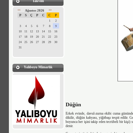
Takvim
<<
Ağustos 2026
>>
P
S
Ç
P
C
C
P
1
2
3
4
5
6
7
8
9
10
11
12
13
14
15
16
17
18
19
20
21
22
23
24
25
26
27
28
29
30
31
Yalıboyu Mimarlık
Düğün
Erkek evinde, davul-zurna ekibi cuma gününden
dikilir, düğün kahyası, yiğitbaşı tespit edilir.
boyunca her işini takip eden tecrübeli bir kişi)
denir.