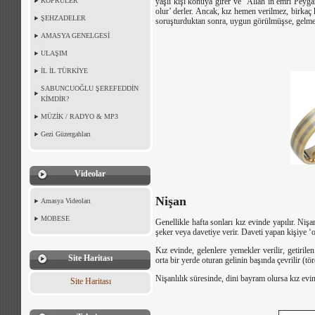
KÖPRÜLER
yaşlı kişi konuya girer ve ‘Allah’ın emri Peyga
olur’ derler. Ancak, kız hemen verilmez, birkaç ke
ŞEHZADELER
soruşturduktan sonra, uygun görülmüşse, gelmele
AMASYA GENELGESİ
ULAŞIM
İL İL TÜRKİYE
SABUNCUOĞLU ŞEREFEDDİN
KİMDİR?
MÜZİK / RADYO & MP3
Gezi Güzergahları
Videolar
Nişan
Amasya Videoları
MOBESE
Genellikle hafta sonları kız evinde yapılır. Nişa
şeker veya davetiye verir. Daveti yapan kişiye ‘
Kız evinde, gelenlere yemekler verilir, getirile
Site Haritası
orta bir yerde oturan gelinin başında çevrilir (töre
Nişanlılık süresinde, dini bayram olursa kız evin
Site Haritası