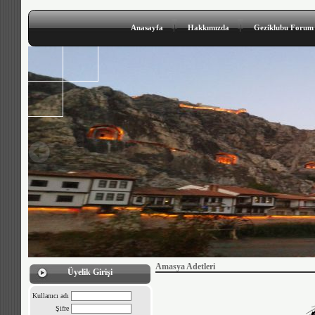
Anasayfa
Hakkımızda
Geziklubu Forum
Amasya Adetleri
Üyelik Girişi
Kullanıcı adı
Şifre