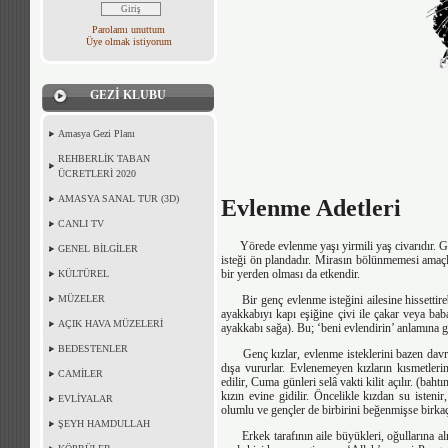
Parolamı unuttum
Üye olmak istiyorum
GEZİ KLUBU
Amasya Gezi Planı
REHBERLİK TABAN
ÜCRETLERİ 2020
AMASYA SANAL TUR (3D)
Evlenme Adetleri
CANLI TV
Yörede evlenme yaşı yirmili yaş civarıdır. Genel
GENEL BİLGİLER
isteği ön plandadır. Mirasın bölünmemesi amaçl
bir yerden olması da etkendir.
KÜLTÜREL
MÜZELER
Bir genç evlenme isteğini ailesine hissettirebi
ayakkabıyı kapı eşiğine çivi ile çakar veya bab
AÇIK HAVA MÜZELERİ
ayakkabı sağa). Bu; ‘beni evlendirin’ anlamına ge
BEDESTENLER
Genç kızlar, evlenme isteklerini bazen davranış
dışa vururlar. Evlenemeyen kızların kısmetlerin
CAMİLER
edilir, Cuma günleri selâ vakti kilit açılır. (ba
kızın evine gidilir. Öncelikle kızdan su istenir
EVLİYALAR
olumlu ve gençler de birbirini beğenmişse birka
ŞEYH HAMDULLAH
Erkek tarafının aile büyükleri, oğullarına alm