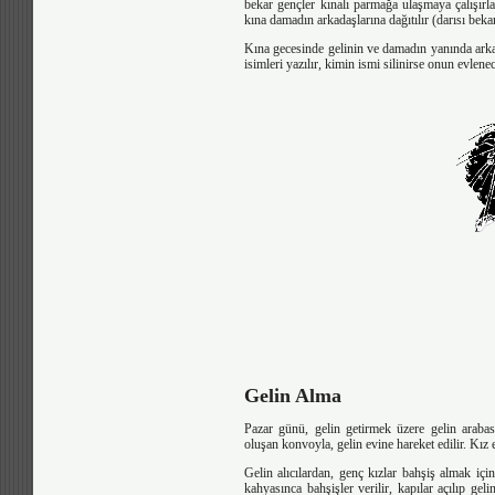
bekar gençler kınalı parmağa ulaşmaya çalışırl
kına damadın arkadaşlarına dağıtılır (darısı beka
Kına gecesinde gelinin ve damadın yanında arkada
isimleri yazılır, kimin ismi silinirse onun evlenec
Gelin Alma
Pazar günü, gelin getirmek üzere gelin arabas
oluşan konvoyla, gelin evine hareket edilir. Kız e
Gelin alıcılardan, genç kızlar bahşiş almak iç
kahyasınca bahşişler verilir, kapılar açılıp gel