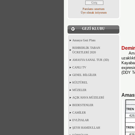
Parolamı unuttum
Üye olmak istiyorum
GEZİ KLUBU
Amasya Gezi Planı
Demi
REHBERLİK TABAN
ÜCRETLERİ 2020
Ama
uzaklık
AMASYA SANAL TUR (3D)
Kayaba
expresin
CANLI TV
(DDY Te
GENEL BİLGİLER
KÜLTÜREL
MÜZELER
Amasy
AÇIK HAVA MÜZELERİ
BEDESTENLER
CAMİLER
EVLİYALAR
ŞEYH HAMDULLAH