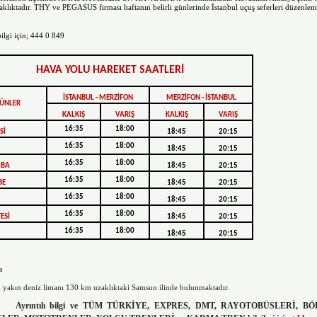
klıktadır. THY ve PEGASUS firması haftanın belirli günlerinde İstanbul uçuş seferleri düzenlem
bilgi için; 444 0 849
HAVA YOLU HAREKET SAATLERİ
İSTANBUL - MERZİFON
MERZİFON - İSTANBUL
ÜNLER
KALKIŞ
VARIŞ
KALKIŞ
VARIŞ
16:35
18:00
Sİ
18:45
20:15
16:35
18:00
18:45
20:15
16:35
18:00
MBA
18:45
20:15
16:35
18:00
BE
18:45
20:15
16:35
18:00
18:45
20:15
16:35
18:00
ESİ
18:45
20:15
16:35
18:00
18:45
20:15
u
n yakın deniz limanı 130 km uzaklıktaki Samsun ilinde bulunmaktadır.
tılı bilgi ve TÜM TÜRKİYE, EXPRES, DMT, RAYOTOBÜSLERİ, BÖ