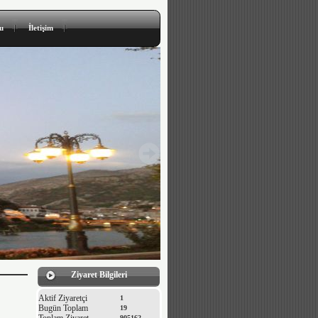
u
İletişim
Ziyaret Bilgileri
Aktif Ziyaretçi
1
Bugün Toplam
19
905162