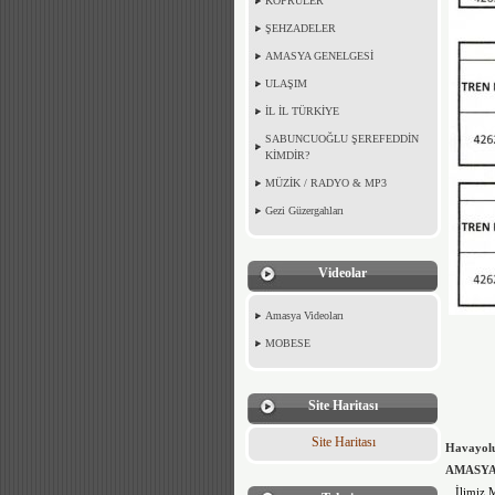
KÖPRÜLER
ŞEHZADELER
AMASYA GENELGESİ
ULAŞIM
İL İL TÜRKİYE
SABUNCUOĞLU ŞEREFEDDİN
KİMDİR?
MÜZİK / RADYO & MP3
Gezi Güzergahları
Videolar
Amasya Videoları
MOBESE
Site Haritası
Site Haritası
Havayol
AMASYA
İlimiz M