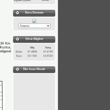
Toplam Ziyaret
Hava Durumu
Döviz Bilgileri
134 Km.
Kızılca,
Alış
Satış
ölgesel
Dolar
47.4896
47.6799
Euro
54.7365
54.9559
İller Arası Mesafe