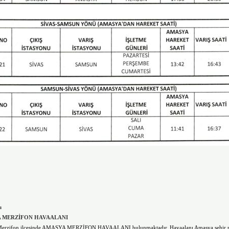
u
 MERZİFON HAVAALANI
erzifon ilçesinde AMASYA MERZİFON HAVAALANI bulunmaktadır. Havaalanı Amasya şehir 