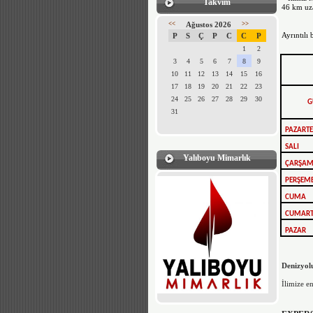
Takvim
46 km uza
<<
Ağustos 2026
>>
Ayrıntılı 
P
S
Ç
P
C
C
P
1
2
3
4
5
6
7
8
9
10
11
12
13
14
15
16
17
18
19
20
21
22
23
24
25
26
27
28
29
30
G
31
PAZARTE
SALI
Yalıboyu Mimarlık
ÇARŞA
PERŞEM
CUMA
CUMART
PAZAR
Denizyol
İlimize e
Ayrın