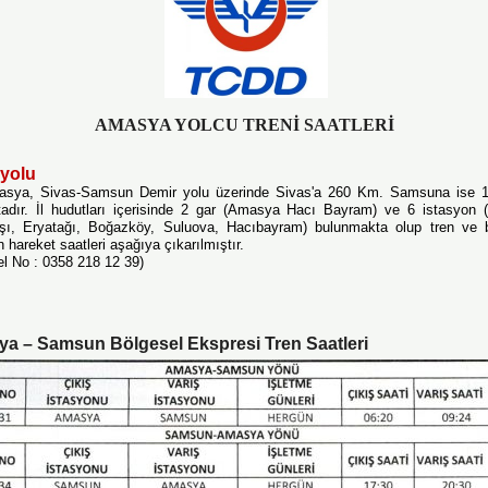
AMASYA YOLCU TRENİ SAATLERİ
ryolu
sya, Sivas-Samsun Demir yolu üzerinde Sivas'a 260 Km. Samsuna ise 
tadır. İl hudutları içerisinde 2 gar (Amasya Hacı Bayram) ve 6 istasyon (
şı, Eryatağı, Boğazköy, Suluova, Hacıbayram) bulunmakta olup tren ve b
 hareket saatleri aşağıya çıkarılmıştır.
l No : 0358 218 12 39)
a – Samsun Bölgesel Ekspresi Tren Saatleri