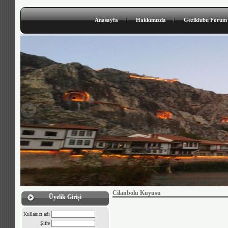
Anasayfa
Hakkımızda
Geziklubu Forum
Cilanbolu Kuyusu
Üyelik Girişi
Kullanıcı adı
Şifre