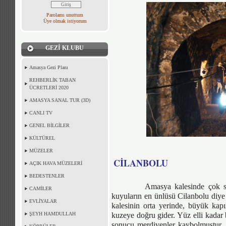
Parolamı unuttum
Üye olmak istiyorum
GEZİ KLUBU
Amasya Gezi Planı
REHBERLİK TABAN
ÜCRETLERİ 2020
AMASYA SANAL TUR (3D)
CANLI TV
GENEL BİLGİLER
KÜLTÜREL
MÜZELER
CİLANBOLU
AÇIK HAVA MÜZELERİ
BEDESTENLER
Amasya kalesinde çok sayıda 
CAMİLER
kuyuların en ünlüsü Cilanbolu diye 
EVLİYALAR
kalesinin orta yerinde, büyük ka
ŞEYH HAMDULLAH
kuzeye doğru gider. Yüz elli kadar 
sonucu merdivenler kaybolmuştur. 