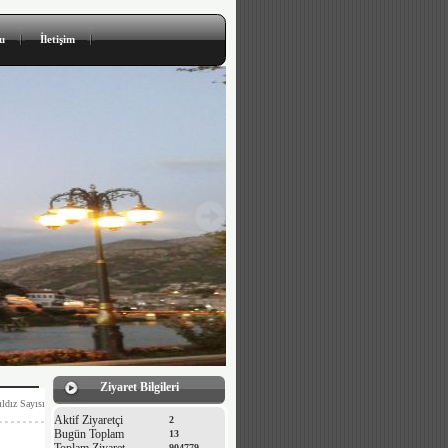
u
İletişim
Ziyaret Bilgileri
ıldız Sayısı
Aktif Ziyaretçi
2
Bugün Toplam
13
904779