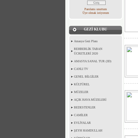
Parolamı unuttum
Üye olmak istiyorum
GEZİ KLUBU
Amasya Gezi Planı
REHBERLİK TABAN
ÜCRETLERİ 2020
AMASYA SANAL TUR (3D)
CANLI TV
GENEL BİLGİLER
KÜLTÜREL
MÜZELER
AÇIK HAVA MÜZELERİ
BEDESTENLER
CAMİLER
EVLİYALAR
ŞEYH HAMDULLAH