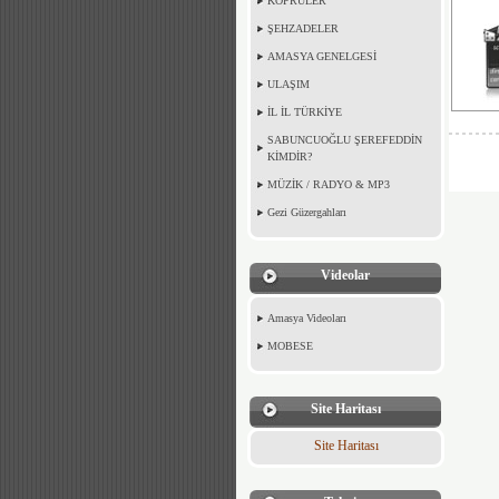
KÖPRÜLER
ŞEHZADELER
AMASYA GENELGESİ
ULAŞIM
İL İL TÜRKİYE
SABUNCUOĞLU ŞEREFEDDİN
KİMDİR?
MÜZİK / RADYO & MP3
Gezi Güzergahları
Videolar
Amasya Videoları
MOBESE
Site Haritası
Site Haritası