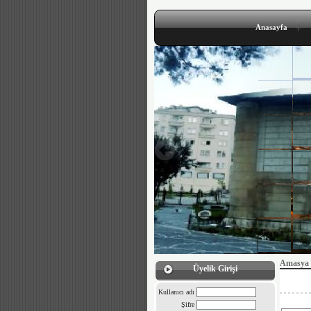
Anasayfa
Amasya 
Üyelik Girişi
Kullanıcı adı
Şifre