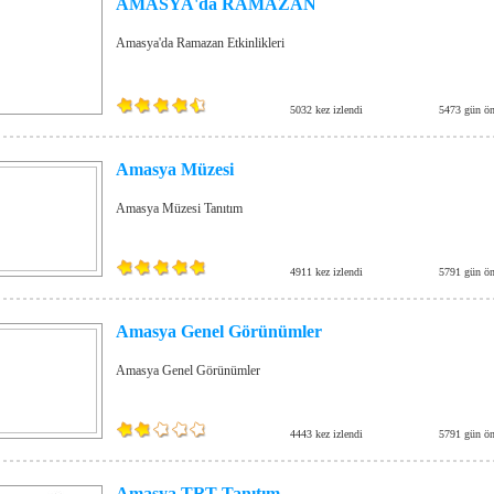
AMASYA'da RAMAZAN
Amasya'da Ramazan Etkinlikleri
5032 kez izlendi
5473 gün ön
Amasya Müzesi
Amasya Müzesi Tanıtım
4911 kez izlendi
5791 gün ön
Amasya Genel Görünümler
Amasya Genel Görünümler
4443 kez izlendi
5791 gün ön
Amasya TRT Tanıtım