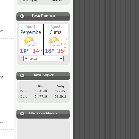
Toplam Ziyaret
Hava Durumu
ce
Döviz Bilgileri
ce
Alış
Satış
Dolar
47.4548
47.6450
Euro
54.7716
54.9911
İller Arası Mesafe
ce