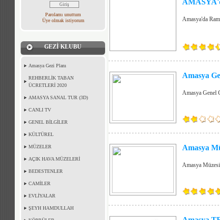
AMASYA'
Parolamı unuttum
Amasya'da Ramaz
Üye olmak istiyorum
GEZİ KLUBU
Amasya Gezi Planı
Amasya Ge
REHBERLİK TABAN
ÜCRETLERİ 2020
Amasya Genel 
AMASYA SANAL TUR (3D)
CANLI TV
GENEL BİLGİLER
KÜLTÜREL
Amasya Mü
MÜZELER
AÇIK HAVA MÜZELERİ
Amasya Müzesi 
BEDESTENLER
CAMİLER
EVLİYALAR
ŞEYH HAMDULLAH
Amasya TR