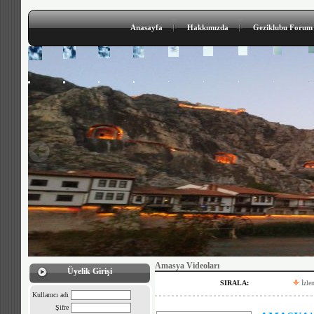
Anasayfa
Hakkımızda
Geziklubu Forum
Amasya Videoları
Üyelik Girişi
SIRALA:
İzle
Kullanıcı adı
Şifre