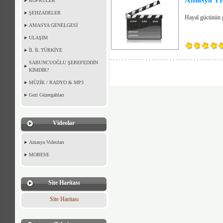
KÖPRÜLER
ŞEHZADELER
Hayal gücünün 
AMASYA GENELGESİ
ULAŞIM
İL İL TÜRKİYE
SABUNCUOĞLU ŞEREFEDDİN
KİMDİR?
MÜZİK / RADYO & MP3
Gezi Güzergahları
Videolar
Amasya Videoları
MOBESE
Site Haritası
Site Haritası